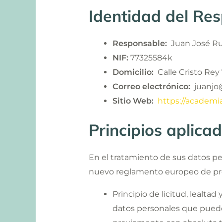
Identidad del Re
Responsable:
Juan José Ru
NIF:
77325584k
Domicilio:
Calle Cristo Rey 
Correo electrónico:
juanjo
Sitio Web:
https://academi
Principios aplica
En el tratamiento de sus datos pers
nuevo reglamento europeo de pro
Principio de licitud, lealta
datos personales que puede s