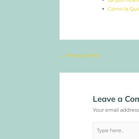
Cómo la Quí
←
Previous Post
Leave a Co
Your email address
Type
here..