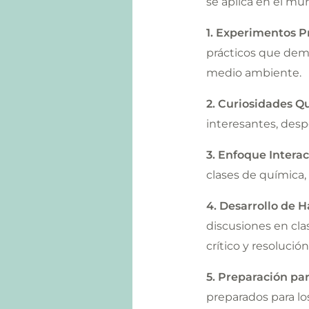
se aplica en el mun
1. Experimentos Pr
prácticos que demue
medio ambiente.
2. Curiosidades Q
interesantes, despe
3. Enfoque Interac
clases de química, 
4. Desarrollo de 
discusiones en cla
crítico y resolució
5. Preparación pa
preparados para lo