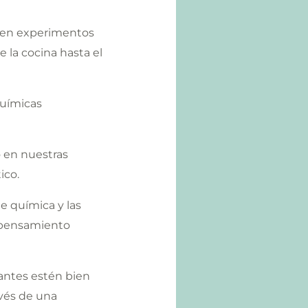
yen experimentos
e la cocina hasta el
químicas
 en nuestras
ico.
 química y las
e pensamiento
antes estén bien
avés de una